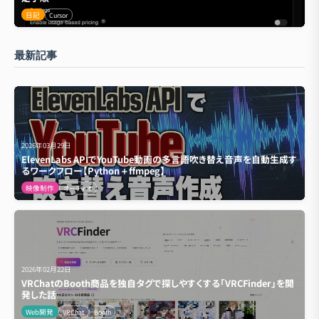
日記
Cursor
最新記事
2026年03月29日
ElevenLabs APIでYouTube動画の多言語吹き替え音声を自動生成す
るワークフロー【Python＋ffmpeg】
映像制作
オーディオ
2026年02月22日
VRChatのBooth商品を独自タグで探しやすくする「VRCFinder」を開
発した話
Web開発
VRChat
Booth