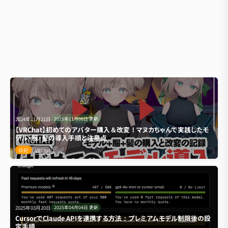
2024年11月21日
2025年11月06日
更新
【VRChat】初めてのアバター購入＆改変！マヌカちゃんで実践したモ
デル・服・髪の導入手順と注意点
日記
VRChat
2025年03月20日
2025年04月04日
更新
CursorでClaude APIを連携する方法：プレミアムモデル制限後の設
定手順