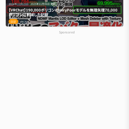
2024年12月22日
2025年11月06日
更新
【VRChat】190,000ポリゴンのVeryPoorモデルを無理矢理70,000
ポリゴンに削減した記録
日記
VRChat
Sponsored