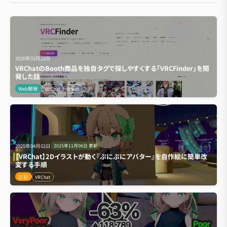
2026年02月22日
VRChatのBooth商品を独自タグで探しやすくする「VRCFinder」を開
発した話
Web開発
VRChat
Booth
2025年04月02日
2025年11月06日
更新
【VRChat】2Dイラストが動く『ぷにぷにアバター』を自作絵に簡単改
変する手順
日記
VRChat