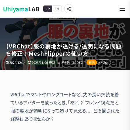
Uhiyama
LAB
JP
EN
【VRChat】服の裏地が透ける/透明になる問題
を修正！MeshFlipperの使い方
2024/12/14
2025/11/06
更新
📖
約6分 | 3,196文字
日記
VRChat
VRChatでマントやロングコートなど、丈の長い衣装を着
ているアバターを使ったとき、「あれ？ フレンド視点だと
服の裏地が透明になって透けて見える…」と指摘された
経験はありませんか？