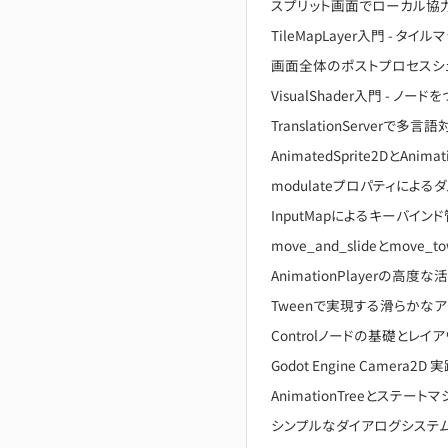
スプリット画面でローカル協力プレ
TileMapLayer入門 - 
画面全体のポストプロセスシェーダー
VisualShader入門 - 
TranslationServerで
AnimatedSprite2DとAnim
modulateプロパティによ
InputMapによるキーバイン
move_and_slideとmo
AnimationPlayerの高度な
Tweenで実現する滑らかな
Controlノードの基礎とレイア
Godot Engine Cam
AnimationTreeとステ
シンプルなダイアログシステ