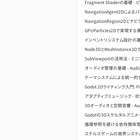
Fragment Shaderの基
NavigationAgent2Dに
NavigationRegion2D
GPUParticles2Dで実現
インベントリシステム設計の基
Node3DとMeshInstanc
SubViewportの活用法 -
オーディオ管理の基礎 - AudioS
テーマシステムによる統一的な
Godot 2Dライティング入門:
アダプティブミュージック - 状況で
3Dオーディオと空間音響 - Au
Godotの3Dスケルタルアニメーション
循環参照を避ける依存関係
ステルスゲームの視界システム - A