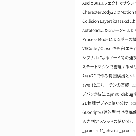
AudioBusエフェクトでサウン
CharacterBody2DのMotion
Collision LayersとMa
Autoloadによるシーンをま
Process Modeによるポー
VSCode / Cursorを外部
シグナルによるノード間の連
ステートマシンで管理するAI
Area2Dで作る範囲検出とト
awaitとコルーチンの基礎
2
デバッグ技法とprint_debug
2D物理ボディの使い分け
20
GDScriptの静的型付け
入力判定メソッドの使い分け
_processと_physics_pr