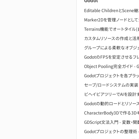
Godot
Editable ChildrenとSc
Marker2Dを管理ノードと
Terrains機能でオートタイ
カスタムリソースの作成と活用 
グループによる柔軟なオブジ
GodotのFPSを安定させる
Object Pooling完全ガイ
Godotプロジェクトを各プラ
セーブ/ロードシステムの実装 - 
ビヘイビアツリーでAIを設計する
Godotの動的ロードとリソース管
CharacterBody3Dで作
GDScript文法入門 - 変
Godotプロジェクトの整理術 - 