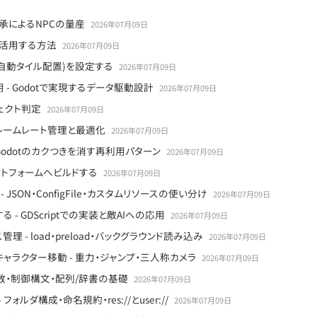
ene継承によるNPCの量産
2026年07月09日
して活用する方法
2026年07月09日
ル(自動タイル配置)を設定する
2026年07月09日
- Godotで実現するデータ駆動設計
2026年07月09日
ェクト判定
2026年07月09日
フレームレート管理と最適化
2026年07月09日
ド - Godotのカクつきを消す再利用パターン
2026年07月09日
ットフォームへビルドする
2026年07月09日
JSON・ConfigFile・カスタムリソースの使い分け
2026年07月09日
 - GDScriptでの実装と敵AIへの応用
2026年07月09日
理 - load・preload・バックグラウンド読み込み
2026年07月09日
る3Dキャラクター移動 - 重力・ジャンプ・三人称カメラ
2026年07月09日
数・関数・制御構文・配列/辞書の基礎
2026年07月09日
フォルダ構成・命名規約・res://とuser://
2026年07月09日