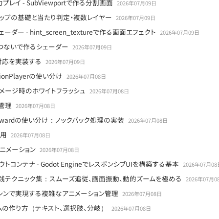
イ - SubViewportで作る分割画面
2026年07月09日
タイルマップの基礎と当たり判定・複数レイヤー
2026年07月09日
 - hint_screen_textureで作る画面エフェクト
2026年07月09日
ノードをつないで作るシェーダー
2026年07月09日
多言語対応を実装する
2026年07月09日
ationPlayerの使い分け
2026年07月08日
るダメージ時のホワイトフラッシュ
2026年07月08日
ド管理
2026年07月08日
ve_towardの使い分け：ノックバック処理の実装
2026年07月08日
活用
2026年07月08日
アニメーション
2026年07月08日
ウトコンテナ - Godot EngineでレスポンシブUIを構築する基本
2026年07月08
era2D 実践テクニック集：スムーズ追従、画面振動、動的ズームを極める
2026年07月0
ートマシンで実現する複雑なアニメーション管理
2026年07月08日
ムの作り方（テキスト、選択肢、分岐）
2026年07月08日