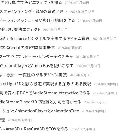
礎 - ピクセル単位で色とエフェクトを操る
2026年07月08日
よるパスファインディング - 敵AIの追跡と巡回
2026年07月08日
とナビゲーションメッシュ - AIが歩ける地図を作る
2026年07月08日
する爆発、煙、魔法エフェクト
2026年07月08日
礎：Resourceとシグナルで実現するアイテム管理
2026年07月08日
e3Dで学ぶGodotの3D空間基本概念
2026年07月08日
 ミニマップ・3Dプレビュー・レンダーテクスチャ
2026年07月08日
treamPlayerとAudio Busを使いこなす
2026年07月08日
UI設計 - 一貫性のあるデザイン実装
2026年07月08日
 PointLight2Dと影の設定で実現する深みのある表現
2026年07月08日
変わるBGMをAudioStreamInteractiveで作る
2026年07月08日
dioStreamPlayer3Dで距離と方向を聴かせる
2026年07月08日
: AnimationPlayerとAnimationTree
2026年07月08日
管理
2026年07月08日
rea3D + RayCast3DでFOVを作る
2026年07月08日