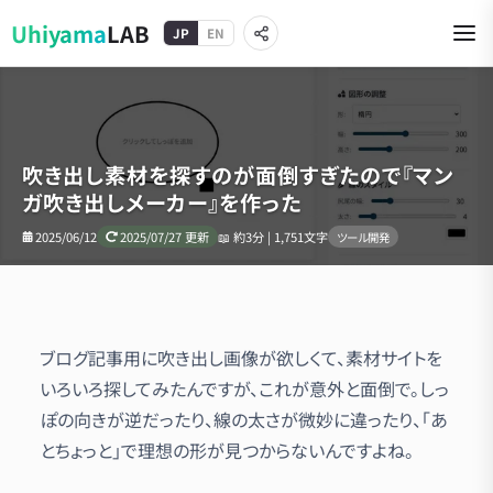
Uhiyama
LAB
JP
EN
吹き出し素材を探すのが面倒すぎたので『マン
ガ吹き出しメーカー』を作った
2025/06/12
2025/07/27
更新
📖
約3分 | 1,751文字
ツール開発
ブログ記事用に吹き出し画像が欲しくて、素材サイトを
いろいろ探してみたんですが、これが意外と面倒で。しっ
ぽの向きが逆だったり、線の太さが微妙に違ったり、「あ
とちょっと」で理想の形が見つからないんですよね。