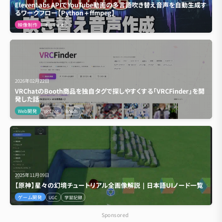
ElevenLabs APIでYouTube動画の多言語吹き替え音声を自動生成す
るワークフロー【Python＋ffmpeg】
映像制作
オーディオ
2026年02月22日
VRChatのBooth商品を独自タグで探しやすくする「VRCFinder」を開
発した話
Web開発
VRChat
Booth
2025年11月09日
【原神】星々の幻境チュートリアル全画像解説｜日本語UIノード一覧
ゲーム開発
UGC
学習記録
Sponsored