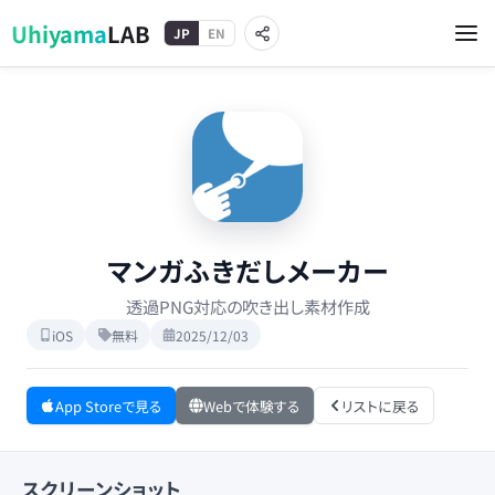
Uhiyama
LAB
JP
EN
マンガふきだしメーカー
透過PNG対応の吹き出し素材作成
iOS
無料
2025/12/03
App Storeで見る
Webで体験する
リストに戻る
スクリーンショット