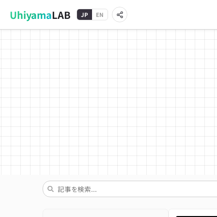
Uhiyama
LAB
JP
EN