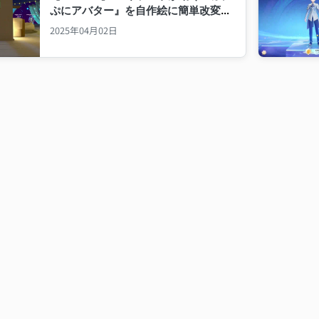
ぷにアバター』を自作絵に簡単改変す
る手順
2025年04月02日