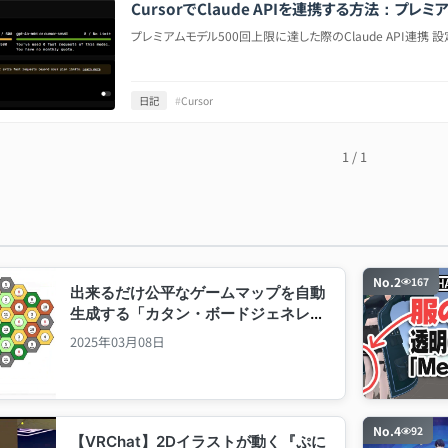
CursorでClaude APIを連携する方法：プ
プレミアムモデル500回上限に達した際のClaude API連携 
日記
#
Cursor
1
/
1
No.
2
167
出来るだけ公平なゲームマップを自動
生成する「カタン・ボードジェネレー
ター」を作ってみた
2025年03月08日
No.
4
92
【VRChat】2Dイラストが動く『ぷに