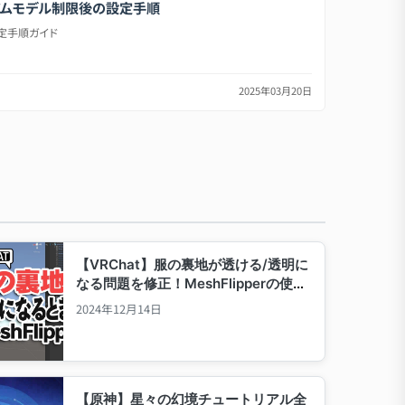
レミアムモデル制限後の設定手順
設定手順ガイド
2025年03月20日
【VRChat】服の裏地が透ける/透明に
なる問題を修正！MeshFlipperの使い
方
2024年12月14日
【原神】星々の幻境チュートリアル全