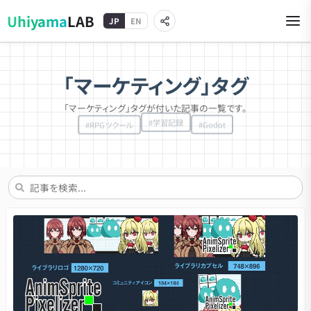
Uhiyama
LAB
JP
EN
「マーケティング」タグ
「マーケティング」タグが付いた記事の一覧です。
#
学習記録
#
Godot
#
RPGツクール