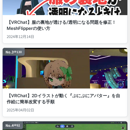
【VRChat】服の裏地が透ける/透明になる問題を修正！
MeshFlipperの使い方
2024年12月14日
No.
3
130
【VRChat】2Dイラストが動く『ぷにぷにアバター』を自
作絵に簡単改変する手順
2025年04月02日
No.
4
92