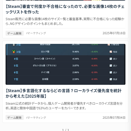
【Steam】審査で何度か不合格になったので、必要な画像14枚のチェ
ックリストを作った
Steam販売に必要な画像14枚のサイズ一覧と審査基準。実際に不合格になった経験か
ら、NGデザインのポイントもまとめました。
2025年07月18日
ゲーム開発
#
マーケティング
【Steam】多言語化するならどの言語？ローカライズ優先度を統計
から考えた【2025年版】
Steam公式の統計データから、個人ゲーム開発者が優先すべきローカライズ言語を分
析。英語と簡体中国語で63%のユーザーをカバーできます。
2025年07月04日
ゲーム開発
#
マーケティング
1
/
1