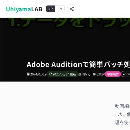
Uhiyama
LAB
JP
EN
Adobe Auditionで簡単
2024/01/19
2025/06/17
更新
📖
約2分 | 843文字
映像制作
Adob
動画編
した。 
理を使