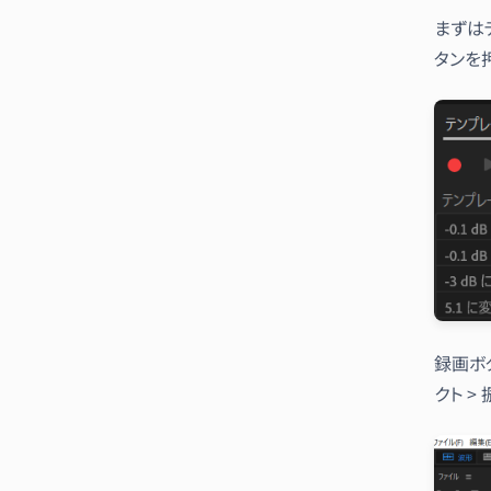
まずは
タンを
録画ボ
クト >