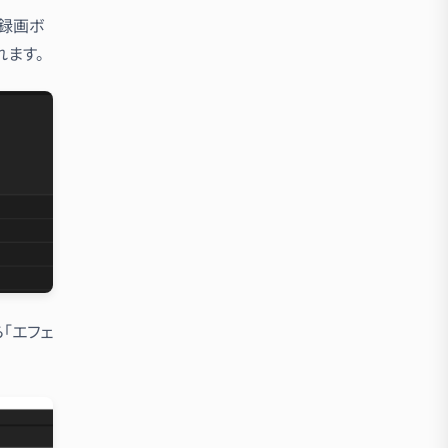
の録画ボ
ます。
「エフェ