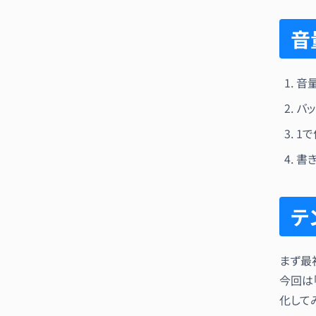
音
音
バ
1
書
テ
まず最
今回は
化して