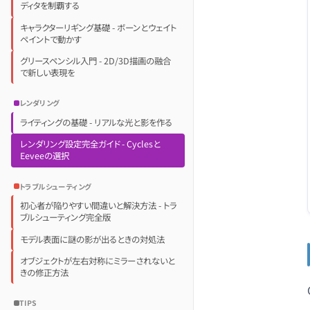
ディタを制覇する
キャラクターリギング基礎 - ボーンとウェイト
ペイントで動かす
グリースペンシル入門 - 2D/3D描画の融合
で新しい表現を
レンダリング
ライティングの基礎 - リアルな光と影を作る
レンダリング設定完全ガイド - Cyclesと
Eeveeの選択
トラブルシューティング
初心者が陥りやすい間違いと解決方法 - トラ
ブルシューティング完全版
モデル表面に謎の影が出るときの対処法
オブジェクトが左右対称にミラーされないと
きの修正方法
TIPS