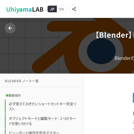
Uhiyama
LAB
JP
EN
【Blende
Blend
BLENDER
ノート一覧
基礎操作
必ず覚えておきたいショートカットキー完全リ
スト
オブジェクトモードと編集モード - 2つのモー
ドを使い分ける
ビューポート操作を完全マスター