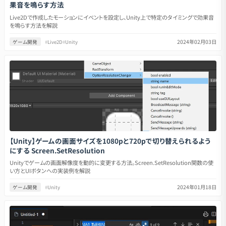
果音を鳴らす方法
Live2Dで作成したモーションにイベントを設定し、Unity上で特定のタイミングで効果音
を鳴らす方法を解説
2024年02月03日
ゲーム開発
#
Live2D
#
Unity
【Unity】ゲームの画面サイズを1080pと720pで切り替えられるよう
にする Screen.SetResolution
Unityでゲームの画面解像度を動的に変更する方法。Screen.SetResolution関数の使
い方とUIボタンへの実装例を解説
2024年01月18日
ゲーム開発
#
Unity