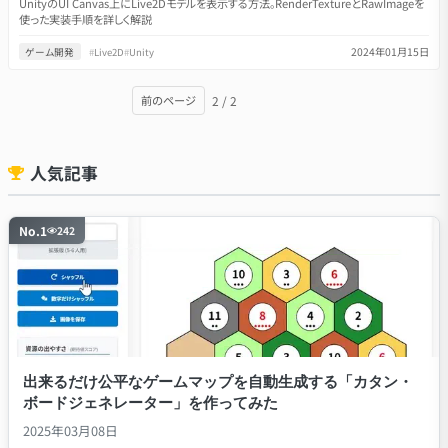
UnityのUI Canvas上にLive2Dモデルを表示する方法。RenderTextureとRawImageを
使った実装手順を詳しく解説
2024年01月15日
ゲーム開発
#
Live2D
#
Unity
2
/
2
前のページ
人気記事
No.
1
242
出来るだけ公平なゲームマップを自動生成する「カタン・
ボードジェネレーター」を作ってみた
2025年03月08日