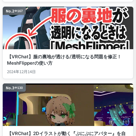
No.
2
167
【VRChat】服の裏地が透ける/透明になる問題を修正！
MeshFlipperの使い方
2024年12月14日
No.
3
130
【VRChat】2Dイラストが動く『ぷにぷにアバター』を自