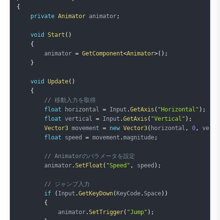
{
private
Animator
 animator
;
void
Start
(
)
{
        animator 
=
GetComponent
<
Animator
>
(
)
;
}
void
Update
(
)
{
// 移動入力を取得
float
 horizontal 
=
 Input
.
GetAxis
(
"Horizontal"
)
;
float
 vertical 
=
 Input
.
GetAxis
(
"Vertical"
)
;
Vector3
 movement 
=
new
Vector3
(
horizontal
,
0
,
 verti
float
 speed 
=
 movement
.
magnitude
;
// Animatorのパラメータを設定
        animator
.
SetFloat
(
"Speed"
,
 speed
)
;
// ジャンプ入力
if
(
Input
.
GetKeyDown
(
KeyCode
.
Space
)
)
{
            animator
.
SetTrigger
(
"Jump"
)
;