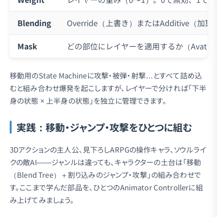
Blending
Override（上書き）またはAdditive（加算
Mask
どの部位にレイヤーを適用するか（Avatar 
移動用のState Machineに攻撃・被弾・射撃…とすべて詰め込
むと組み合わせ爆発を起こしますが、レイヤーで分ければ「下半
身の状態 × 上半身の状態」を独立に管理できます。
実践：移動・ジャンプ・攻撃をひとつに組む
3Dアクションの主人公、見下ろしARPGの操作キャラ、ソウルライ
クの敵AI——ジャンルは違っても、キャラクターの土台は「移動
（Blend Tree）＋割り込みのジャンプ・攻撃」の組み合わせで
す。ここまで学んだ部品を、ひとつのAnimator Controllerに組
み上げてみましょう。