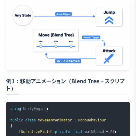
例1：移動アニメーション（Blend Tree + スクリプ
ト）
Copy
using
UnityEngine
;
public
class
MovementAnimator
:
MonoBehaviour
{
[
SerializeField
]
private
float
 walkSpeed 
=
2f
;