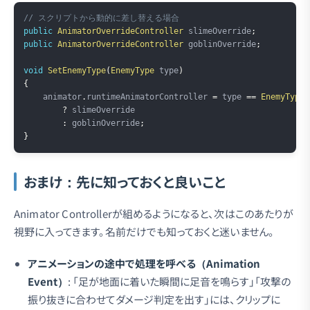
Copy
// スクリプトから動的に差し替える場合
public
AnimatorOverrideController
 slimeOverride
;
public
AnimatorOverrideController
 goblinOverride
;
void
SetEnemyType
(
EnemyType
 type
)
{
    animator
.
runtimeAnimatorController 
=
 type 
==
EnemyType
.
?
 slimeOverride

:
 goblinOverride
;
}
おまけ：先に知っておくと良いこと
Animator Controllerが組めるようになると、次はこのあたりが
視野に入ってきます。名前だけでも知っておくと迷いません。
アニメーションの途中で処理を呼べる（Animation
Event）
: 「足が地面に着いた瞬間に足音を鳴らす」「攻撃の
振り抜きに合わせてダメージ判定を出す」には、クリップに