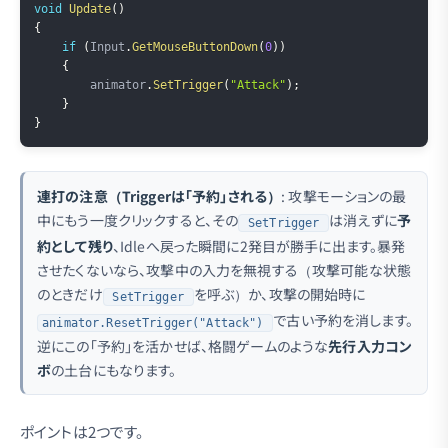
void
Update
(
)
{
if
(
Input
.
GetMouseButtonDown
(
0
)
)
{
        animator
.
SetTrigger
(
"Attack"
)
;
}
}
連打の注意（Triggerは「予約」される）
: 攻撃モーションの最
中にもう一度クリックすると、その
は消えずに
予
SetTrigger
約として残り
、Idleへ戻った瞬間に2発目が勝手に出ます。暴発
させたくないなら、攻撃中の入力を無視する（攻撃可能な状態
のときだけ
を呼ぶ）か、攻撃の開始時に
SetTrigger
で古い予約を消します。
animator.ResetTrigger("Attack")
逆にこの「予約」を活かせば、格闘ゲームのような
先行入力コン
ボ
の土台にもなります。
ポイントは2つです。