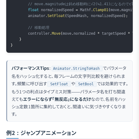
// move.magnitudeは斜め移動時に√2(≒1.41)になるのでcla
float
 normalizedSpeed 
=
 Mathf
.
Clamp01
(
move
.
magnitud
        animator
.
SetFloat
(
SpeedHash
,
 normalizedSpeed
)
;
// 移動処理
        controller
.
Move
(
move
.
normalized 
*
 targetSpeed 
*
 Tim
}
}
パフォーマンスTips
:
でパラメータ
Animator.StringToHash
名をハッシュ化すると、毎フレームの文字列比較を避けられま
す。頻繁に呼び出す
や
では効果的です。
SetFloat
SetBool
もう1つの利点はタイプミス対策——パラメータ名を打ち間違
えても
エラーにならず「無反応」になるだけ
なので、名前をハッ
シュ定数1箇所に集約しておくと、間違いに気づきやすくなりま
す。
例2：ジャンプアニメーション