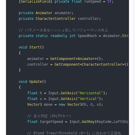
[
SerializeField
]
private
float
 runSpeed 
=
5f
;
private
Animator
 animator
;
private
CharacterController
 controller
;
// パラメータ名をハッシュ化してパフォーマンス向上
private
static
readonly
int
 SpeedHash 
=
 Animator
.
String
void
Start
(
)
{
        animator 
=
GetComponent
<
Animator
>
(
)
;
        controller 
=
GetComponent
<
CharacterController
>
(
)
;
}
void
Update
(
)
{
float
 h 
=
 Input
.
GetAxis
(
"Horizontal"
)
;
float
 v 
=
 Input
.
GetAxis
(
"Vertical"
)
;
Vector3
 move 
=
new
Vector3
(
h
,
0
,
 v
)
;
// 走り判定（Shiftキー）
float
 targetSpeed 
=
 Input
.
GetKey
(
KeyCode
.
LeftShift
)
// Blend TreeのThreshold（0〜1）に合わせて正規化