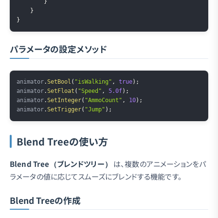
}
}
}
パラメータの設定メソッド
Copy
animator
.
SetBool
(
"isWalking"
,
true
)
;
animator
.
SetFloat
(
"Speed"
,
5.0f
)
;
animator
.
SetInteger
(
"AmmoCount"
,
10
)
;
animator
.
SetTrigger
(
"Jump"
)
;
Blend Treeの使い方
Blend Tree（ブレンドツリー）
は、複数のアニメーションをパ
ラメータの値に応じてスムーズにブレンドする機能です。
Blend Treeの作成