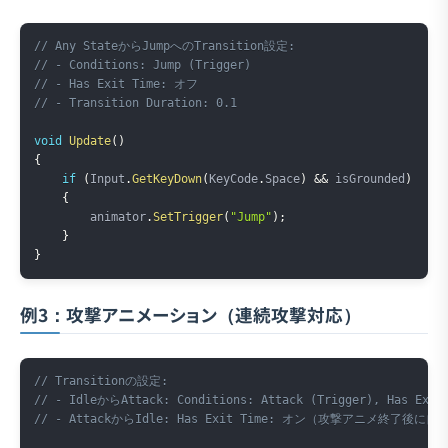
Copy
// Any StateからJumpへのTransition設定:
// - Conditions: Jump (Trigger)
// - Has Exit Time: オフ
// - Transition Duration: 0.1
void
Update
(
)
{
if
(
Input
.
GetKeyDown
(
KeyCode
.
Space
)
&&
 isGrounded
)
{
        animator
.
SetTrigger
(
"Jump"
)
;
}
}
例3：攻撃アニメーション（連続攻撃対応）
Copy
// Transitionの設定:
// - IdleからAttack: Conditions: Attack (Trigger), Has Exi
// - AttackからIdle: Has Exit Time: オン（攻撃アニメ終了後に