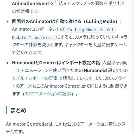
Animation Event
を仕込んでスクリプトの関数を呼び出す
のが定番です。
画面外のAnimatorは自動で省ける（Culling Mode）
:
Animatorコンポーネントの
を
Culling Mode
Cull
にすると、カメラに映っていないキャラ
Update Transforms
クターの計算を減らせます。キャラクターを大量に出すゲーム
で効いてきます。
HumanoidとGenericはインポート設定の話
: 人型キャラ同
士でアニメーションを使い回すための
Humanoid
設定は
3D
モデルインポートの記事
で解説しています。また、2Dスプライ
トのアニメもこのAnimator Controllerで同じように制御でき
ます（
2Dアニメーションの記事
）。
まとめ
Animator Controllerは、Unity公式のアニメーション管理シス
テムです。