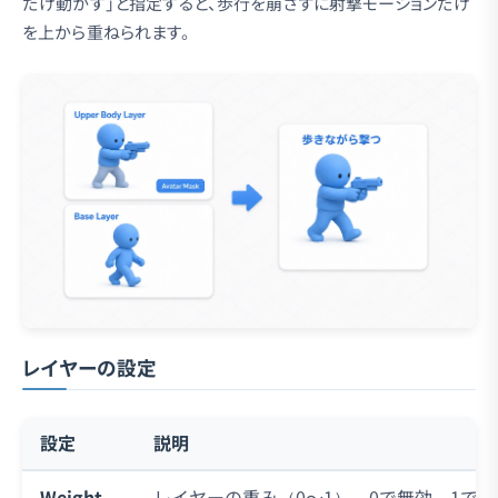
だけ動かす」と指定すると、歩行を崩さずに射撃モーションだけ
を上から重ねられます。
レイヤーの設定
設定
説明
Weight
レイヤーの重み（0〜1）。0で無効、1で