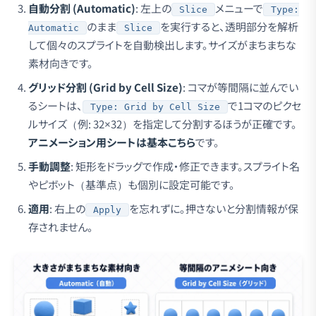
自動分割 (Automatic)
: 左上の
メニューで
Slice
Type:
のまま
を実行すると、透明部分を解析
Automatic
Slice
して個々のスプライトを自動検出します。サイズがまちまちな
素材向きです。
グリッド分割 (Grid by Cell Size)
: コマが等間隔に並んでい
るシートは、
で1コマのピクセ
Type: Grid by Cell Size
ルサイズ（例: 32×32）を指定して分割するほうが正確です。
アニメーション用シートは基本こちら
です。
手動調整
: 矩形をドラッグで作成・修正できます。スプライト名
やピボット（基準点）も個別に設定可能です。
適用
: 右上の
を忘れずに。押さないと分割情報が保
Apply
存されません。