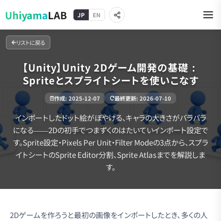
Uhiyama
LAB
JP
EN
リストに戻る
【Unity】Unity 2Dゲーム開発の基礎：
Spriteとスプライトシートを使いこなす
作成
:
2025-12-07
最終更新
:
2026-07-10
インポートしたドット絵がぼやける、キャラの大きさがバラバラ
になる——2Dの初手でつまずくのはたいていインポート設定で
す。Sprite設定・Pixels Per Unit・Filter Modeの3点から、スプラ
イトシートのSprite Editor分割、Sprite Atlasまでを解説しま
す。
2Dゲームを作ろうと最初の画像をインポートしたとき、多くの人