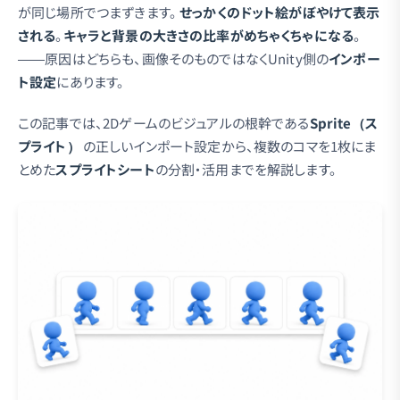
が同じ場所でつまずきます。
せっかくのドット絵がぼやけて表示
される
。
キャラと背景の大きさの比率がめちゃくちゃになる
。
——原因はどちらも、画像そのものではなくUnity側の
インポー
ト設定
にあります。
この記事では、2Dゲームのビジュアルの根幹である
Sprite（ス
プライト）
の正しいインポート設定から、複数のコマを1枚にま
とめた
スプライトシート
の分割・活用までを解説します。