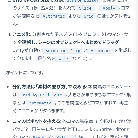
Sprite Editor
のサイズ（例: 32×32）を入れて
→
。コマ
Slice
Apply
が等間隔なら
よりも
のほうがズレませ
Automatic
Grid
ん。
アニメ化
: 分割された子スプライトをプロジェクトウィンドウ
で
全選択し、シーンのオブジェクトへまとめてドラッグ
。
Unityが自動で
と
を生成し
Animation Clip
Animator
てくれます（保存名を
などに）。
walk
ポイントは2つです。
分割方法は「素材の並び方」で決める
: 等間隔のアニメシート
は
、大きさがまちまちなエフェクト集
Grid by Cell Size
などは
。ここを間違えるとコマがずれて、再生
Automatic
時にアニメがガタつきます。
コマのピボットを揃える
: 各コマの基準点（ピボット）がバラ
バラだと、再生中にキャラが上下にブレます。Sprite Editorで
全コマの
を
に統一しておくと、足が地面
Pivot
Bottom