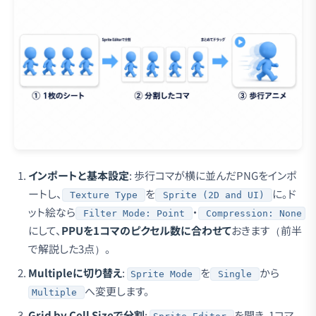
インポートと基本設定
: 歩行コマが横に並んだPNGをインポ
ートし、
を
に。ド
Texture Type
Sprite (2D and UI)
ット絵なら
・
Filter Mode: Point
Compression: None
にして、
PPUを1コマのピクセル数に合わせて
おきます（前半
で解説した3点）。
Multipleに切り替え
:
を
から
Sprite Mode
Single
へ変更します。
Multiple
Grid by Cell Sizeで分割
:
を開き、1コマ