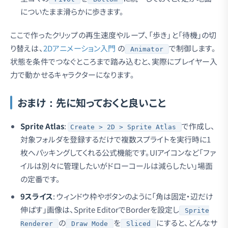
についたまま滑らかに歩きます。
ここで作ったクリップの再生速度やループ、「歩き」と「待機」の切
り替えは、
2Dアニメーション入門
の
で制御します。
Animator
状態を条件でつなぐところまで踏み込むと、実際にプレイヤー入
力で動かせるキャラクターになります。
おまけ：先に知っておくと良いこと
Sprite Atlas
:
で作成し、
Create > 2D > Sprite Atlas
対象フォルダを登録するだけで複数スプライトを実行時に1
枚へパッキングしてくれる公式機能です。UIアイコンなど「ファ
イルは別々に管理したいがドローコールは減らしたい」場面
の定番です。
9スライス
: ウィンドウ枠やボタンのように「角は固定・辺だけ
伸ばす」画像は、Sprite EditorでBorderを設定し
Sprite
の
を
にすると、どんなサ
Renderer
Draw Mode
Sliced