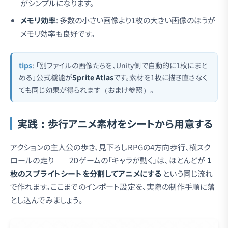
がシンプルになります。
メモリ効率
: 多数の小さい画像より1枚の大きい画像のほうが
メモリ効率も良好です。
tips
: 「別ファイルの画像たちを、Unity側で自動的に1枚にまと
める」公式機能が
Sprite Atlas
です。素材を1枚に描き直さなく
ても同じ効果が得られます（おまけ参照）。
実践：歩行アニメ素材をシートから用意する
アクションの主人公の歩き、見下ろしRPGの4方向歩行、横スク
ロールの走り——2Dゲームの「キャラが動く」は、ほとんどが
1
枚のスプライトシートを分割してアニメにする
という同じ流れ
で作れます。ここまでのインポート設定を、実際の制作手順に落
とし込んでみましょう。