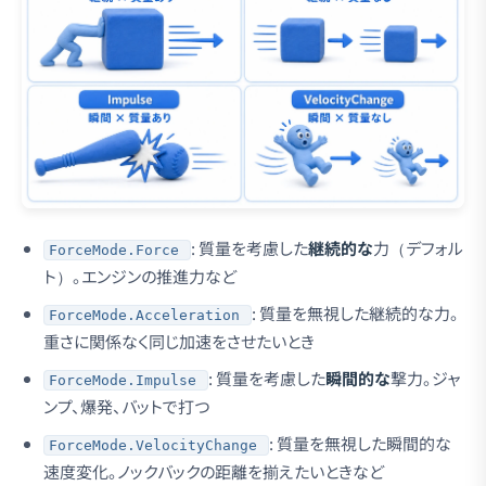
: 質量を考慮した
継続的な
力（デフォル
ForceMode.Force
ト）。エンジンの推進力など
: 質量を無視した継続的な力。
ForceMode.Acceleration
重さに関係なく同じ加速をさせたいとき
: 質量を考慮した
瞬間的な
撃力。ジャ
ForceMode.Impulse
ンプ、爆発、バットで打つ
: 質量を無視した瞬間的な
ForceMode.VelocityChange
速度変化。ノックバックの距離を揃えたいときなど