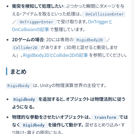
衝突を検知して処理したい
: ぶつかった瞬間にダメージを与
える・アイテムを取るといった処理は、
OnCollisionEnter
／
で受け取ります。
OnTriggerと
OnTriggerEnter
OnCollisionの記事
で整理しています。
2Dゲームの場合
: 2Dには専用の
／
Rigidbody2D
があります（3D用と混ぜると衝突しませ
Collider2D
ん）。
Rigidbody2DとCollider2Dの記事
を参照してください。
まとめ
は、Unityの物理演算世界の主役です。
Rigidbody
を追加すると、オブジェクトは物理法則に従う
Rigidbody
ようになる。
物理的な挙動をさせたいオブジェクトは、
では
transform
なく
を操作して動かす。
混ぜるとめり込み・す
Rigidbody
り抜け・震えの原因になる。