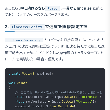
迷ったら、
押し続けるなら
、一発ならImpulse
と覚え
Force
ておけば大半のケースをカバーできます。
2.
で速度を直接設定する
linearVelocity
プロパティを直接変更することで、オブ
rb.linearVelocity
ジェクトの速度を即座に設定できます。加速を待たずに狙った速
度で動き出すため、キビキビとした操作感のキャラクターコント
ロールを実装したい場合に便利です。
Copy
private
Vector3
 moveInput
;
void
Update
(
)
{
// ここでも「Updateで読んでFixedUpdateで使う」分担は同じ
float
 moveHorizontal 
=
 Input
.
GetAxis
(
"Horizontal"
)
;
float
 moveVertical 
=
 Input
.
GetAxis
(
"Vertical"
)
;
    moveInput 
=
 Vector3
.
ClampMagnitude
(