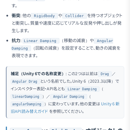
す。
衝突
: 他の
や
を持つオブジェクト
Rigidbody
Collider
と衝突し、質量や速度に応じてリアルな反発や押し出しが発
生します。
抗力
:
（移動の減衰）や
Linear Damping
Angular
（回転の減衰）を設定することで、動きの減衰を
Damping
表現できます。
補足（Unity 6での名称変更）
: この2つは以前は
／
Drag
という名前でした。Unity 6（2023.3以降）で
Angular Drag
インスペクター表記・API名とも
（
Linear Damping
）／
（
linearDamping
Angular Damping
）に変わっています。他の変更は
Unity 6 新
angularDamping
旧API読み替えガイド
を参照してください。