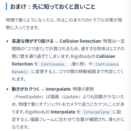
おまけ：先に知っておくと良いこと
物理で動くようになったら、次はこのあたりのトラブル対策が視
野に入ってきます。
高速な弾がすり抜ける → Collision Detection
: 物理は一定
間隔の「コマ送り」で計算されるため、速すぎる物体は1コマの
間に壁を通り過ぎてしまいます。Rigidbodyの
Collision
Detection
を
（動く側）や
Continuous
Continuous
に変更すると、コマの間の移動経路まで判定してく
Dynamic
れます。
動きがカクつく → Interpolate
: 物理の更新
（FixedUpdate）は描画（Update）よりも回数が少ないた
め、物理で動くオブジェクトをカメラで追うとカクつくことがあ
ります。Rigidbodyの
Interpolate
を
に設
Interpolate
定すると、描画フレームに合わせて位置が補間され、滑らかに
なります。