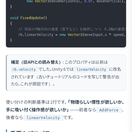
new
Vector3
(
moveHorizontal
,
0.0f
,
 moveVertical
)
,
1f
}
void
FixedUpdate
(
)
{
// 現在のY軸方向の速度（落下など）を維持しつつ、X,Z軸の速度を設
    rb
.
linearVelocity 
=
new
Vector3
(
moveInput
.
x 
*
 speed
,
 rb
}
補足（旧APIとの読み替え）
: このプロパティは以前は
でした。Unity 6では
に改名
rb.velocity
linearVelocity
されています（古いチュートリアルのコードを写して警告が出
たら、これが原因です）。
使い分けの判断基準は1行です。
「物理らしい慣性が欲しいか、
手に吸い付く操作感が欲しいか」
——前者なら
、
AddForce
後者なら
です。
linearVelocity