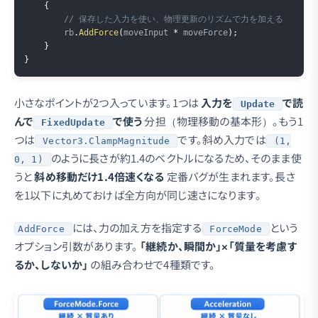
{
// 保存した入力を使い、物理更新のリズムで力を加える
        rb
.
AddForce
(
moveInput 
*
 moveForce
)
;
}
}
小さなポイントが2つ入っています。1つは
入力を
で読
Update
んで
で使う
分担（物理移動の基本形）。もう1
FixedUpdate
つは
です。斜め入力では
Vector3.ClampMagnitude
(1,
のように長さが約1.4のベクトルになるため、そのまま使
0, 1)
うと
斜め移動だけ1.4倍速くなる
定番バグが生まれます。長さ
を1以下に丸めておけば全方向が同じ速さになります。
には、力の加え方を指定する
という
AddForce
ForceMode
オプション引数があります。
「継続か、瞬間か」×「質量を考慮す
るか、しないか」
の組み合わせで4種類です。