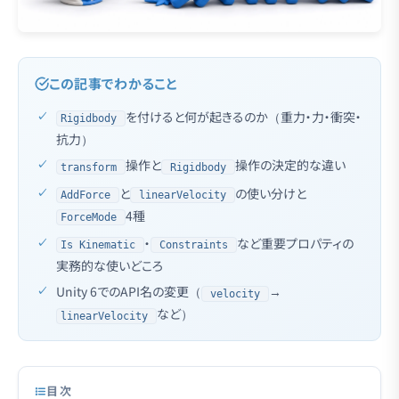
この記事でわかること
を付けると何が起きるのか（重力・力・衝突・
Rigidbody
抗力）
操作と
操作の決定的な違い
transform
Rigidbody
と
の使い分けと
AddForce
linearVelocity
4種
ForceMode
・
など重要プロパティの
Is Kinematic
Constraints
実務的な使いどころ
Unity 6でのAPI名の変更（
→
velocity
など）
linearVelocity
目次