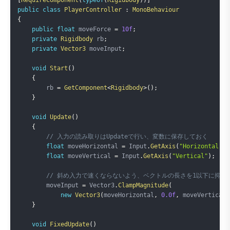
public
class
PlayerController
:
MonoBehaviour
{
public
float
 moveForce 
=
10f
;
private
Rigidbody
 rb
;
private
Vector3
 moveInput
;
void
Start
(
)
{
        rb 
=
GetComponent
<
Rigidbody
>
(
)
;
}
void
Update
(
)
{
// 入力の読み取りはUpdateで行い、変数に保存しておく
float
 moveHorizontal 
=
 Input
.
GetAxis
(
"Horizontal"
)
;
float
 moveVertical 
=
 Input
.
GetAxis
(
"Vertical"
)
;
// 斜め入力で速くならないよう、ベクトルの長さを1以下に抑え
        moveInput 
=
 Vector3
.
ClampMagnitude
(
new
Vector3
(
moveHorizontal
,
0.0f
,
 moveVertical
)
}
void
FixedUpdate
(
)