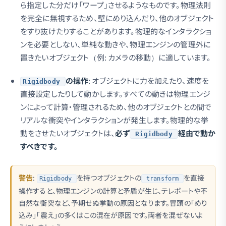
ら指定した分だけ「ワープ」させるようなものです。物理法則
を完全に無視するため、壁にめり込んだり、他のオブジェクト
をすり抜けたりすることがあります。物理的なインタラクショ
ンを必要としない、単純な動きや、物理エンジンの管理外に
置きたいオブジェクト（例: カメラの移動）に適しています。
の操作
: オブジェクトに力を加えたり、速度を
Rigidbody
直接設定したりして動かします。すべての動きは物理エンジ
ンによって計算・管理されるため、他のオブジェクトとの間で
リアルな衝突やインタラクションが発生します。物理的な挙
動をさせたいオブジェクトは、
必ず
経由で動か
Rigidbody
すべきです。
警告
:
を持つオブジェクトの
を直接
Rigidbody
transform
操作すると、物理エンジンの計算と矛盾が生じ、テレポートや不
自然な衝突など、予期せぬ挙動の原因となります。冒頭の「めり
込み」「震え」の多くはこの混在が原因です。両者を混ぜないよ