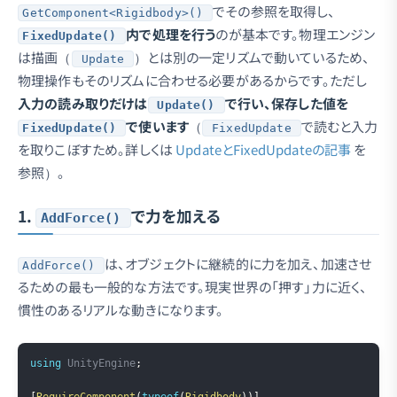
でその参照を取得し、
GetComponent<Rigidbody>()
内で処理を行う
のが基本です。物理エンジン
FixedUpdate()
は描画（
）とは別の一定リズムで動いているため、
Update
物理操作もそのリズムに合わせる必要があるからです。ただし
入力の読み取りだけは
で行い、保存した値を
Update()
で使います
（
で読むと入力
FixedUpdate()
FixedUpdate
を取りこぼすため。詳しくは
UpdateとFixedUpdateの記事
を
参照）。
1.
で力を加える
AddForce()
は、オブジェクトに継続的に力を加え、加速させ
AddForce()
るための最も一般的な方法です。現実世界の「押す」力に近く、
慣性のあるリアルな動きになります。
Copy
using
UnityEngine
;
[
RequireComponent
(
typeof
(
Rigidbody
)
)
]