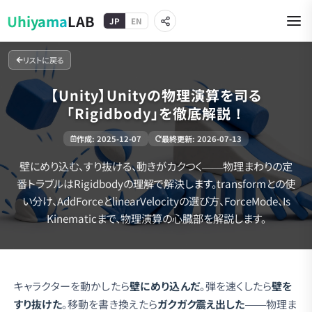
Uhiyama
LAB
JP
EN
リストに戻る
【Unity】Unityの物理演算を司る
「Rigidbody」を徹底解説！
作成
:
2025-12-07
最終更新
:
2026-07-13
壁にめり込む、すり抜ける、動きがカクつく——物理まわりの定
番トラブルはRigidbodyの理解で解決します。transformとの使
い分け、AddForceとlinearVelocityの選び方、ForceMode、Is
Kinematicまで、物理演算の心臓部を解説します。
キャラクターを動かしたら
壁にめり込んだ
。弾を速くしたら
壁を
すり抜けた
。移動を書き換えたら
ガクガク震え出した
——物理ま