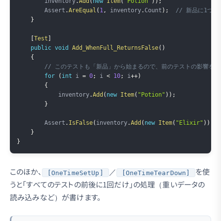
        inventory
.
Add
(
new
Item
(
"Potion"
)
)
;
        Assert
.
AreEqual
(
1
,
 inventory
.
Count
)
;
// 新品に1つ
}
[
Test
]
public
void
Add_WhenFull_ReturnsFalse
(
)
{
// このテストも「新品」から始まるので、前のテストの影響を
for
(
int
 i 
=
0
;
 i 
<
10
;
 i
++
)
{
            inventory
.
Add
(
new
Item
(
"Potion"
)
)
;
}
        Assert
.
IsFalse
(
inventory
.
Add
(
new
Item
(
"Elixir"
)
)
)
;
}
}
このほか、
／
を使
[OneTimeSetUp]
[OneTimeTearDown]
うと「すべてのテストの前後に1回だけ」の処理（重いデータの
読み込みなど）が書けます。