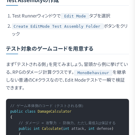
Test Runnerウィンドウで
タブを選択
Edit Mode
ボタンをクリ
Create EditMode Test Assembly Folder
ック
テスト対象のゲームコードを用意する
まず「テストされる側」を見てみましょう。冒頭から例に挙げてい
る、RPGのダメージ計算クラスです。
を継承
MonoBehaviour
しない普通のC#クラスなので、Edit Modeテストで一瞬で検証
できます。
Copy
// ゲーム本体側のコード（テストされる側）
public
class
DamageCalculator
{
// ダメージ = 攻撃力 - 防御力。ただし最低1は保証する
public
int
Calculate
(
int
 attack
,
int
 defense
)
{