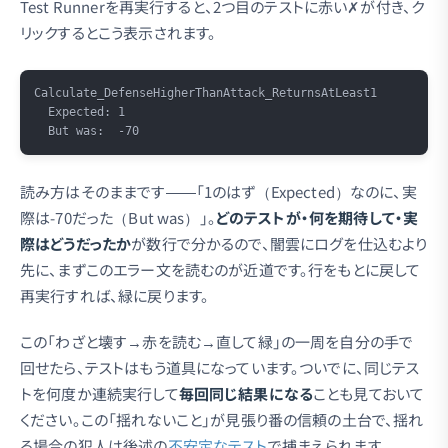
Test Runnerを再実行すると、2つ目のテストに赤い✗が付き、ク
リックするとこう表示されます。
Copy
Calculate_DefenseHigherThanAttack_ReturnsAtLeast1

  Expected: 1

読み方はそのままです——「1のはず（Expected）なのに、実
際は-70だった（But was）」。
どのテストが・何を期待して・実
際はどうだったか
が数行で分かるので、闇雲にログを仕込むより
先に、まずこのエラー文を読むのが近道です。行をもとに戻して
再実行すれば、緑に戻ります。
この「わざと壊す→赤を読む→直して緑」の一周を自分の手で
回せたら、テストはもう道具になっています。ついでに、同じテス
トを何度か連続実行して
毎回同じ結果になる
ことも見ておいて
ください。この「揺れないこと」が見張り番の信頼の土台で、揺れ
る場合の犯人は後述の
不安定なテスト
で捕まえられます。