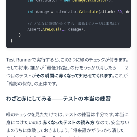
var
 calculator 
=
new
DamageCalculator
(
)
;
int
 damage 
=
 calculator
.
Calculate
(
attack
:
30
,
defen
// どんなに防御が高くても、最低1ダメージは出るはず
        Assert
.
AreEqual
(
1
,
 damage
)
;
}
}
Test Runnerで実行すると、この2つに緑のチェックが付きます。
そして将来、誰かが「最低1保証」の行をうっかり消したら——2
つ目のテストが
その瞬間に赤くなって知らせてくれます
。これが
「確認の保存」の正体です。
わざと赤にしてみる——テストの本当の練習
緑のチェックを見ただけでは、テストの練習は半分です。本当に
身につけたいのは
赤くなったテストの読み方
なので、安全ない
まのうちに体験しておきましょう。「将来誰かがうっかり消した