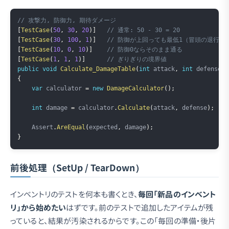
Copy
// 攻撃力, 防御力, 期待ダメージ
[
TestCase
(
50
,
30
,
20
)
]
// 通常: 50 - 30 = 20
[
TestCase
(
30
,
100
,
1
)
]
// 防御が上回っても最低1（冒頭の退行バ
[
TestCase
(
10
,
0
,
10
)
]
// 防御0ならそのまま通る
[
TestCase
(
1
,
1
,
1
)
]
// ぎりぎりの境界値
public
void
Calculate_DamageTable
(
int
 attack
,
int
 defense
,
{
var
 calculator 
=
new
DamageCalculator
(
)
;
int
 damage 
=
 calculator
.
Calculate
(
attack
,
 defense
)
;
    Assert
.
AreEqual
(
expected
,
 damage
)
;
}
前後処理（SetUp / TearDown）
インベントリのテストを何本も書くとき、
毎回「新品のインベント
リ」から始めたい
はずです。前のテストで追加したアイテムが残
っていると、結果が汚染されるからです。この「毎回の準備・後片