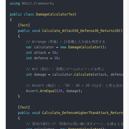
Copy
using
NUnit
.
Framework
;
public
class
DamageCalculatorTest
{
[
Test
]
public
void
Calculate_Attack50_Defense30_Returns20
(
)
{
// Arrange（準備）: 計算機と入力値を用意する
var
 calculator 
=
new
DamageCalculator
(
)
;
int
 attack 
=
50
;
int
 defense 
=
30
;
// Act（実行）: 実際にゲームのメソッドを呼ぶ
int
 damage 
=
 calculator
.
Calculate
(
attack
,
 defense
)
;
// Assert（検証）: 「50 - 30 = 20 のはず」と答え合わせ
        Assert
.
AreEqual
(
20
,
 damage
)
;
}
[
Test
]
public
void
Calculate_DefenseHigherThanAttack_ReturnsAt
{
// 冒頭の退行バグ「防御力が高い敵に0ダメージ」を捕まえるテ