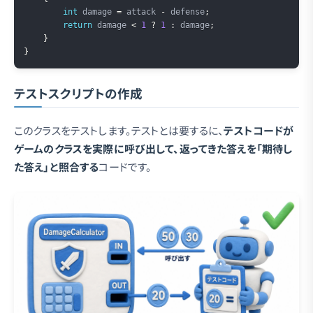
int
 damage 
=
 attack 
-
 defense
;
return
 damage 
<
1
?
1
:
 damage
;
}
}
テストスクリプトの作成
このクラスをテストします。テストとは要するに、
テストコードが
ゲームのクラスを実際に呼び出して、返ってきた答えを「期待し
た答え」と照合する
コードです。