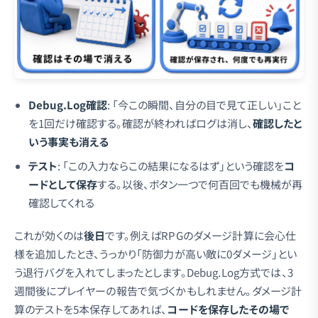
Debug.Log確認
: 「今この瞬間、自分の目で見て正しい」こと
を1回だけ確認する。確認が終わればログは消し、
確認したと
いう事実も消える
テスト
: 「この入力ならこの結果になるはず」という確認を
コ
ードとして保存
する。以後、ボタン一つで何百回でも機械が再
確認してくれる
これが効くのは
後日
です。例えばRPGのダメージ計算に会心仕
様を追加したとき、うっかり「防御力が高い敵に0ダメージ」とい
う退行バグを入れてしまったとします。Debug.Log方式では、3
週間後にプレイヤーの報告で気づくかもしれません。ダメージ計
算のテストを5本保存してあれば、
コードを保存したその場で