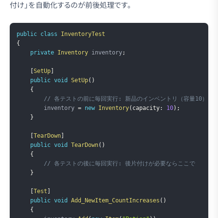
付け」を自動化するのが前後処理です。
Copy
public
class
InventoryTest
{
private
Inventory
 inventory
;
[
SetUp
]
public
void
SetUp
(
)
{
// 各テストの前に毎回実行: 新品のインベントリ（容量10）を
        inventory 
=
new
Inventory
(
capacity
:
10
)
;
}
[
TearDown
]
public
void
TearDown
(
)
{
// 各テストの後に毎回実行: 後片付けが必要ならここで
}
[
Test
]
public
void
Add_NewItem_CountIncreases
(
)
{