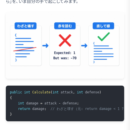
ら」を、いま自分の手で起こしてみます。
Copy
public
int
Calculate
(
int
 attack
,
int
 defense
)
{
int
 damage 
=
 attack 
-
 defense
;
return
 damage
;
// わざと壊す（元: return damage < 1 ? 1 
}