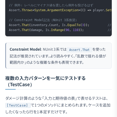
// 例外: レベルにマイナス値を渡したら例外を投げるはず
Assert
.
Throws
<
System
.
ArgumentException
>
(
(
)
=>
 player
.
SetLev
// Constraint Model記法（NUnit 3系推奨）
Assert
.
That
(
inventory
.
Count
,
 Is
.
EqualTo
(
3
)
)
;
// 
Assert
.
That
(
damage
,
 Is
.
InRange
(
90
,
110
)
)
;
// 
Constraint Model
: NUnit 3系では
を使った
Assert.That
記法が推奨されています。より読みやすく、「乱数で揺れる値が
範囲内か」のような複雑な条件も表現できます。
複数の入力パターンを一気にテストする
（TestCase）
ダメージ計算のような「入力と期待値の表」で表せるテストは、
で1つのメソッドにまとめられます。ケースを追加
[TestCase]
したくなったら行を1本足すだけです。