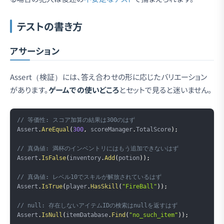
テストの書き方
アサーション
Assert（検証）には、答え合わせの形に応じたバリエーション
があります。
ゲームでの使いどころ
とセットで見ると迷いません。
Copy
// 等価性: スコア加算の結果は300のはず
Assert
.
AreEqual
(
300
,
 scoreManager
.
TotalScore
)
;
// 真偽値: 満杯のインベントリにはもう追加できないはず
Assert
.
IsFalse
(
inventory
.
Add
(
potion
)
)
;
// 真偽値: レベル10でスキルが解放されているはず
Assert
.
IsTrue
(
player
.
HasSkill
(
"FireBall"
)
)
;
// null: 存在しないアイテムIDの検索はnullを返すはず
Assert
.
IsNull
(
itemDatabase
.
Find
(
"no_such_item"
)
)
;