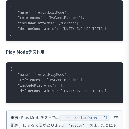
Copy
{

    "name": "Tests.EditMode",

    "references": ["MyGame.Runtime"],

    "includePlatforms": ["Editor"],

    "defineConstraints": ["UNITY_INCLUDE_TESTS"]

Play Modeテスト用
:
Copy
{

    "name": "Tests.PlayMode",

    "references": ["MyGame.Runtime"],

    "includePlatforms": [],

    "defineConstraints": ["UNITY_INCLUDE_TESTS"]

重要
: Play Modeテストでは
（空
"includePlatforms": []
配列）にする必要があります。
のままだとビル
["Editor"]