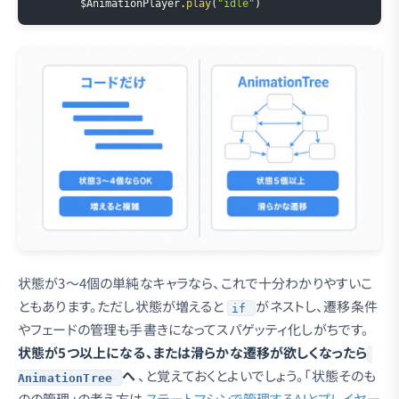
$AnimationPlayer
.
play
(
"idle"
)
状態が3〜4個の単純なキャラなら、これで十分わかりやすいこ
ともあります。ただし状態が増えると
がネストし、遷移条件
if
やフェードの管理も手書きになってスパゲッティ化しがちです。
状態が5つ以上になる、または滑らかな遷移が欲しくなったら
へ
、と覚えておくとよいでしょう。「状態そのも
AnimationTree
のの管理」の考え方は
ステートマシンで管理するAIとプレイヤー