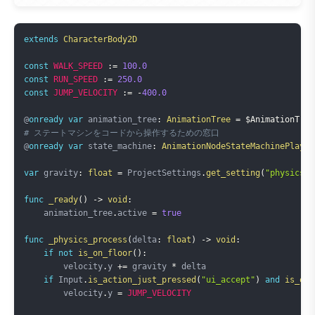
Copy
extends
CharacterBody2D
const
WALK_SPEED
:=
100.0
const
RUN_SPEED
:=
250.0
const
JUMP_VELOCITY
:=
-
400.0
@
onready
var
 animation_tree
:
AnimationTree
=
$AnimationTree
# ステートマシンをコードから操作するための窓口
@
onready
var
 state_machine
:
AnimationNodeStateMachinePlayba
var
 gravity
:
float
=
 ProjectSettings
.
get_setting
(
"physics/2
func
_ready
(
)
->
void
:
    animation_tree
.
active 
=
true
func
_physics_process
(
delta
:
float
)
->
void
:
if
not
is_on_floor
(
)
:
        velocity
.
y 
+=
 gravity 
*
 delta

if
 Input
.
is_action_just_pressed
(
"ui_accept"
)
and
is_on_
        velocity
.
y 
=
JUMP_VELOCITY