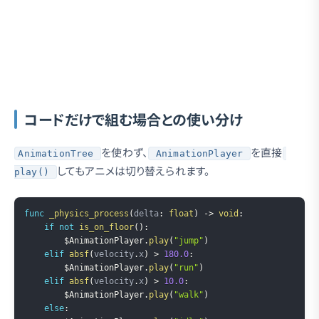
コードだけで組む場合との使い分け
を使わず、
を直接
AnimationTree
AnimationPlayer
してもアニメは切り替えられます。
play()
Copy
func
_physics_process
(
delta
:
float
)
->
void
:
if
not
is_on_floor
(
)
:
$AnimationPlayer
.
play
(
"jump"
)
elif
absf
(
velocity
.
x
)
>
180.0
:
$AnimationPlayer
.
play
(
"run"
)
elif
absf
(
velocity
.
x
)
>
10.0
:
$AnimationPlayer
.
play
(
"walk"
)
else
: