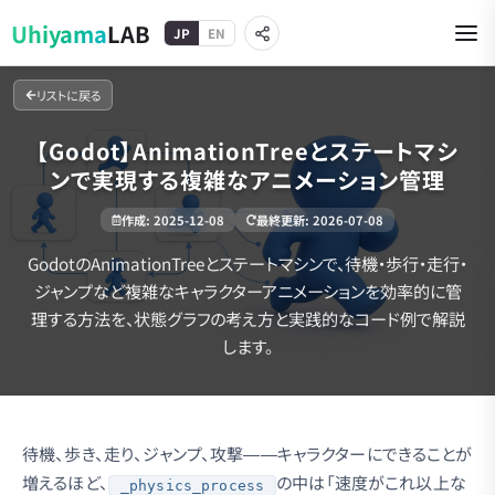
Uhiyama
LAB
JP
EN
リストに戻る
【Godot】AnimationTreeとステートマシ
ンで実現する複雑なアニメーション管理
作成
:
2025-12-08
最終更新
:
2026-07-08
GodotのAnimationTreeとステートマシンで、待機・歩行・走行・
ジャンプなど複雑なキャラクターアニメーションを効率的に管
理する方法を、状態グラフの考え方と実践的なコード例で解説
します。
待機、歩き、走り、ジャンプ、攻撃——キャラクターにできることが
増えるほど、
の中は「速度がこれ以上な
_physics_process