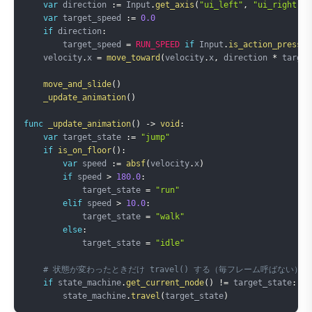
var
 direction 
:=
 Input
.
get_axis
(
"ui_left"
,
"ui_right"
)
var
 target_speed 
:=
0.0
if
 direction
:
        target_speed 
=
RUN_SPEED
if
 Input
.
is_action_pressed
    velocity
.
x 
=
move_toward
(
velocity
.
x
,
 direction 
*
 target
move_and_slide
(
)
_update_animation
(
)
func
_update_animation
(
)
->
void
:
var
 target_state 
:=
"jump"
if
is_on_floor
(
)
:
var
 speed 
:=
absf
(
velocity
.
x
)
if
 speed 
>
180.0
:
            target_state 
=
"run"
elif
 speed 
>
10.0
:
            target_state 
=
"walk"
else
:
            target_state 
=
"idle"
# 状態が変わったときだけ travel() する（毎フレーム呼ばない）
if
 state_machine
.
get_current_node
(
)
!=
 target_state
:
        state_machine
.
travel
(
target_state
)