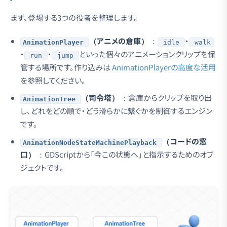
まず、登場する3つの役者を整理します。
（アニメの倉庫）
：
・
AnimationPlayer
idle
walk
・
・
といった個々のアニメーションクリップを保
run
jump
管する場所です。作り込みは
AnimationPlayerの高度な活用
を参照してください。
（司令塔）
：倉庫からクリップを取り出
AnimationTree
し、どれをどの順で・どう滑らかに繋ぐかを制御するエンジン
です。
（コードの窓
AnimationNodeStateMachinePlayback
口）
：GDScriptから「今この状態へ」と指示するためのオブ
ジェクトです。