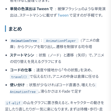
態を作ると整理できます。
単発の色演出は Tween で
：被弾フラッシュのような単発演
出は、ステートマシンに載せず
Tween
で足すのが手軽です。
まとめ
：
（アニメの倉
AnimationTree
AnimationPlayer
庫）からクリップを取り出し、遷移を制御する司令塔
ステートマシン
：状態（ノード）と遷移（矢印）で、アニメ
の切り替えを見えるグラフにする
コードの仕事
：速度や接地から「今の状態」を決め、
で伝えるだけ。アニメの中身は倉庫に任せる
travel()
使い分け
：状態が少なければコード直書き、増えたら
。滑らかさは X-Fade で足す
AnimationTree
の山をグラフに置き換えると、キャラクターの動きを
if-elif
足したり直したりが一気に楽になります。まずは待機・歩行・走