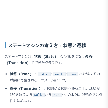
ステートマシンの考え方：状態と遷移
ステートマシンは、
状態（State）
と、状態をつなぐ
遷移
（Transition）
でできたグラフです。
状態（State）
：
・
・
のように、その
idle
walk
run
瞬間に再生されるアニメーション1つ。
遷移（Transition）
：状態から状態へ移る矢印。「速度が
180を超えたら
から
へ」のように、移る向きと条
walk
run
件を決めます。