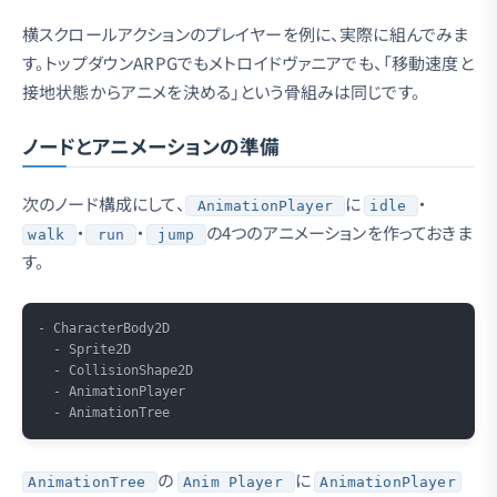
横スクロールアクションのプレイヤーを例に、実際に組んでみま
す。トップダウンARPGでもメトロイドヴァニアでも、「移動速度と
接地状態からアニメを決める」という骨組みは同じです。
ノードとアニメーションの準備
次のノード構成にして、
に
・
AnimationPlayer
idle
・
・
の4つのアニメーションを作っておきま
walk
run
jump
す。
Copy
- CharacterBody2D

  - Sprite2D

  - CollisionShape2D

  - AnimationPlayer

の
に
AnimationTree
Anim Player
AnimationPlayer